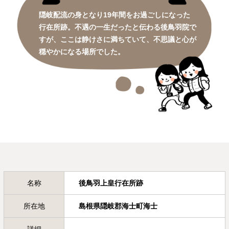
隠岐配流の身となり19年間をお過ごしになった
行在所跡。不遇の一生だったと伝わる後鳥羽院で
すが、ここは静けさに満ちていて、不思議と心が
穏やかになる場所でした。
名称
後鳥羽上皇行在所跡
所在地
島根県隠岐郡海士町海士