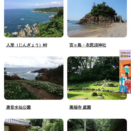
人形（じんぎょう）峠
宮ヶ島・衣毘須神社
唐音水仙公園
萬福寺 庭園