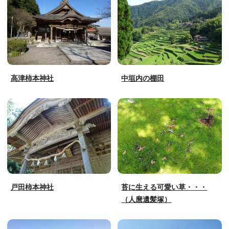
高津柿本神社
中垣内の棚田
戸田柿本神社
苔に生える可愛い草・・・
（人麿遺髪塚）