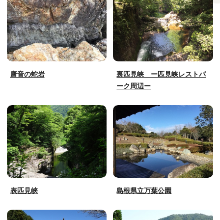
唐音の蛇岩
裏匹見峡 ー匹見峡レストパ
ーク周辺ー
表匹見峡
島根県立万葉公園