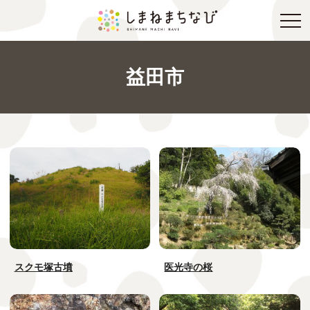
益田市
スクモ塚古墳
医光寺の桜