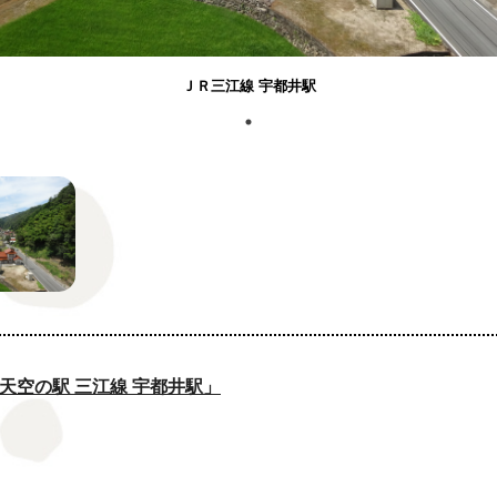
ＪＲ三江線 宇都井駅
天空の駅 三江線 宇都井駅」