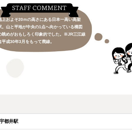
地上およそ20ｍの高さにある日本一高い高架
駅。山と平地が中央の1点へ向かっている構図
の眺めがおもしろく印象的でした。※JR三江線
は平成30年3月をもって廃線。
宇都井駅