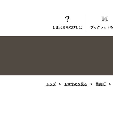
しまねまちなびとは
ブックレット
トップ
>
おすすめを見る
>
邑南町