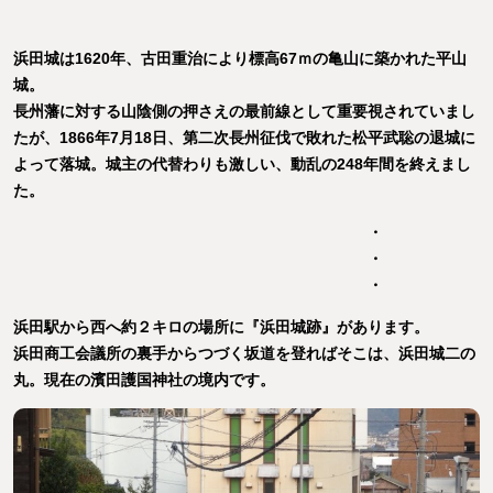
浜田城は1620年、古田重治により標高67ｍの亀山に築かれた平山
城。
長州藩に対する山陰側の押さえの最前線として重要視されていまし
たが、1866年7月18日、第二次長州征伐で敗れた松平武聡の退城に
よって落城。城主の代替わりも激しい、動乱の248年間を終えまし
た。
・
・
浜田駅から西へ約２キロの場所に『浜田城跡』があります。
浜田商工会議所の裏手からつづく坂道を登ればそこは、浜田城二の
丸。現在の濱田護国神社の境内です。