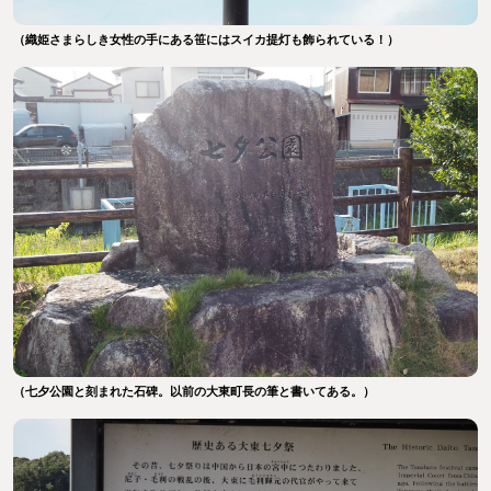
（織姫さまらしき女性の手にある笹にはスイカ提灯も飾られている！）
（七夕公園と刻まれた石碑。以前の大東町長の筆と書いてある。）