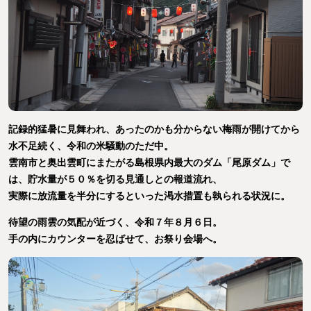
記録的猛暑に見舞われ、あったのかも分からない梅雨が開けてから
水不足続く、令和の米騒動のただ中。
雲南市と奥出雲町にまたがる島根県内最大のダム「尾原ダム」で
は、貯水量が５０％を切る見通しとの報道流れ、
実際に放流量を半分にするといった渇水措置も執られる状況に。
待望の雨雲の気配が近づく、令和７年８月６日。
手の内にカウンターを忍ばせて、お祭り会場へ。