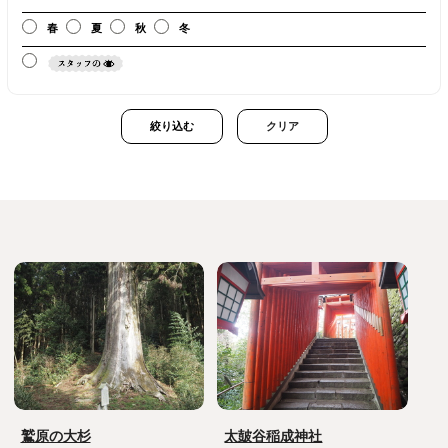
春
夏
秋
冬
クリア
鷲原の大杉
太皷谷稲成神社