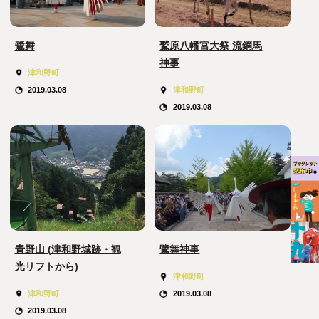
鷺舞
鷲原八幡宮大祭 流鏑馬
神事
津和野町
津和野町
2019.03.08
2019.03.08
青野山 (津和野城跡・観
鷺舞神事
光リフトから)
津和野町
津和野町
2019.03.08
2019.03.08