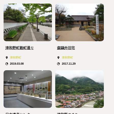
津和野町殿町通り
森鷗外旧宅
津和野町
津和野町
2019.03.08
2017.11.29