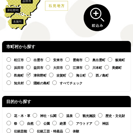
市町村から探す
松江市
出雲市
安来市
雲南市
奥出雲町
飯南町
浜田市
益田市
大田市
江津市
川本町
美郷町
邑南町
津和野町
吉賀町
海士町
西ノ島町
知夫村
隠岐の島町
すべてチェック
目的から探す
花・木・草
神社・仏閣
温泉
観光施設
歴史・文化財
祭
自然
公園
絶景
アウトドア
神話
伝統芸能
伝統工芸・特産品
体験