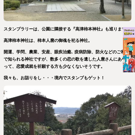
スタンプラリーは、公園に隣接する『
高津柿本神社
』も巡ります。
高津柿本神社は、柿本人麿の御魂を祀る神社。
開運、学問、農業、安産、眼疾治癒､ 疫病防除、防火などのご利益
で知られる神社ですが、数多くの恋の歌を遺した人麿さんにあやか
って、恋愛成就を祈願する方も少なくないそうです。
我々も、お詣りをし・・・境内でスタンプもゲット！