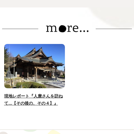
現地レポート『人麿さんを訪ね
て...【その後の、その４】』