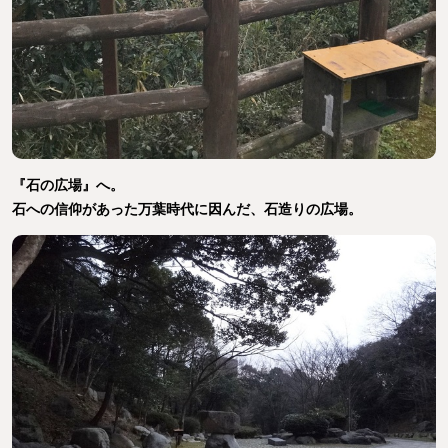
『石の広場』へ。
石への信仰があった万葉時代に因んだ、石造りの広場。