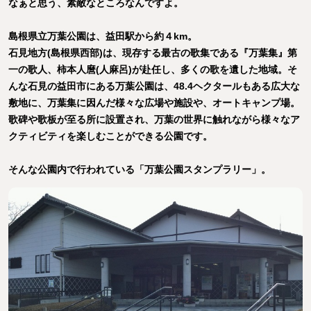
なぁと思う、素敵なところなんですよ。
島根県立万葉公園は、益田駅から約４km。
石見地方(島根県西部)は、現存する最古の歌集である『万葉集』第
一の歌人、柿本人麿(人麻呂)が赴任し、多くの歌を遺した地域。そ
んな石見の益田市にある万葉公園は、48.4ヘクタールもある広大な
敷地に、万葉集に因んだ様々な広場や施設や、オートキャンプ場。
歌碑や歌板が至る所に設置され、万葉の世界に触れながら様々なア
クティビティを楽しむことができる公園です。
そんな公園内で行われている「万葉公園スタンプラリー」。