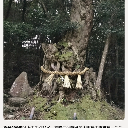
樹齢200年以上のスダジイ。左隣には猿田彦大明神の道祖神。ここ