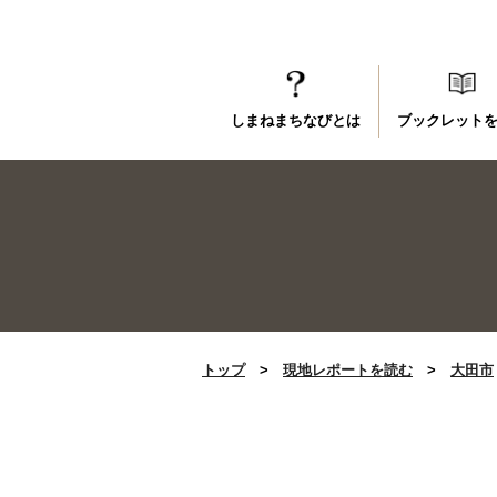
しまねまちなびとは
ブックレット
トップ
>
現地レポートを読む
>
大田市