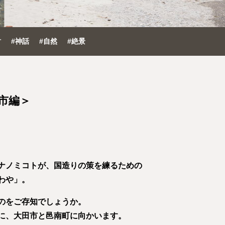
財
#神話
#自然
#絶景
市編＞
ナノミコトが、国造りの策を練るための
わや」。
のをご存知でしょうか。
に、大田市と邑南町に向かいます。