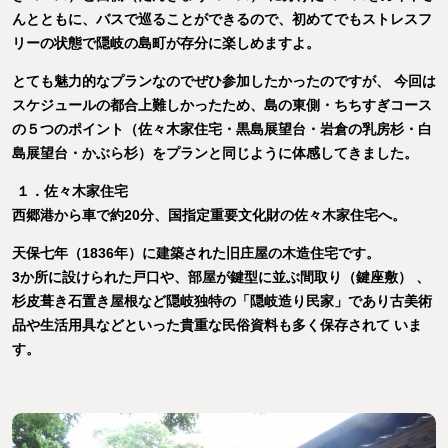
んとともに、バスで巡ることができるので、初めてでもストレスフ
リーの状態で隠岐の島町が存分に楽しめますよ。
とても魅力的なプランなのでぜひ参加したかったのですが、 今回は
スケジュールの都合上難しかったため、島の東側・ちちすぎコース
の５つのポイント（佐々木家住宅・黒島展望台・岩倉の乳房杉・白
島展望台・かぶら杉）をプランと同じように体感してきました。
１．佐々木家住宅
西郷港から車で約20分、国指定重要文化財の佐々木家住宅へ。
天保七年（1836年）に建築された旧庄屋の木造住宅です。
3か所に設けられた戸口や、部屋が鍵型に並ぶ間取り（鍵座敷） 、
杉皮葺き石置き屋根など隠岐独特の「隠岐造り民家」であり古美術
品や生活用具などといった貴重な民俗資料も多く保存されて いま
す。