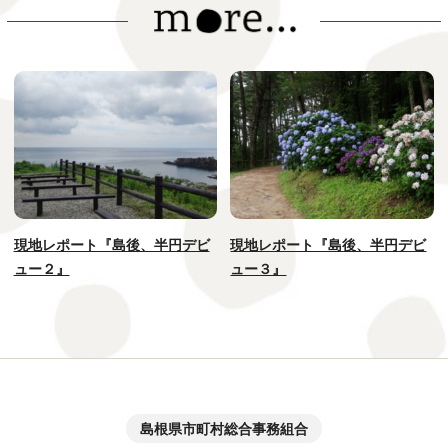
現地レポート『島後、半円デビ
現地レポート『島後、半円デビ
ュー２』
ュー３』
島根県市町村総合事務組合