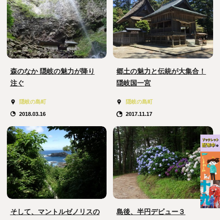
森のなか 隠岐の魅力が降り
郷土の魅力と伝統が大集合！
注ぐ
隠岐国一宮
隠岐の島町
隠岐の島町
2018.03.16
2017.11.17
そして、マントルゼノリスの
島後、半円デビュー３