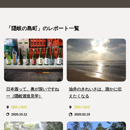
「隠岐の島町」のレポート一覧
日本酒って、奥が深いですね
油井のきれいさは、誰かに伝
ー（隠岐酒造見学）
えたくなる
隠岐の島町
隠岐の島町
2020.10.12
2020.02.19