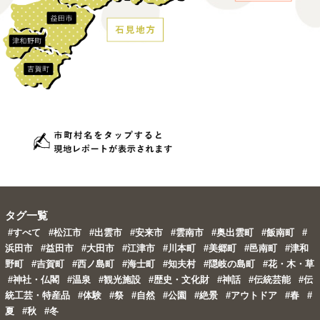
タグ一覧
#すべて
#松江市
#出雲市
#安来市
#雲南市
#奥出雲町
#飯南町
#
浜田市
#益田市
#大田市
#江津市
#川本町
#美郷町
#邑南町
#津和
野町
#吉賀町
#西ノ島町
#海士町
#知夫村
#隠岐の島町
#花・木・草
#神社・仏閣
#温泉
#観光施設
#歴史・文化財
#神話
#伝統芸能
#伝
統工芸・特産品
#体験
#祭
#自然
#公園
#絶景
#アウトドア
#春
#
夏
#秋
#冬